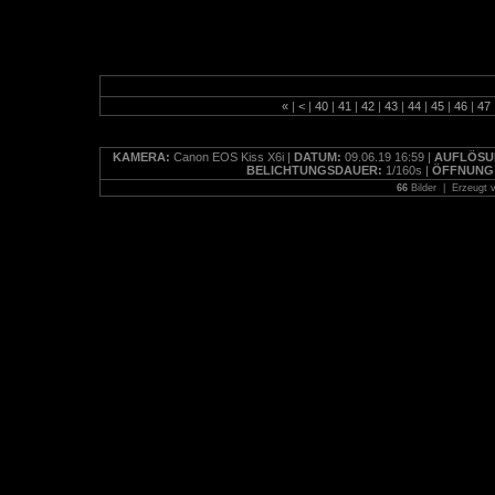
Jordanien 2019
/
1 Amman
«
|
<
|
40
|
41
|
42
|
43
|
44
|
45
|
46
|
47
KAMERA:
Canon EOS Kiss X6i |
DATUM:
09.06.19 16:59 |
AUFLÖSU
BELICHTUNGSDAUER:
1/160s |
ÖFFNUNG
66
Bilder | Erzeugt