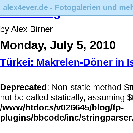
alex4ever.de - Fotogalerien und me
Reiseblog
by Alex Birner
Monday, July 5, 2010
Türkei: Makrelen-Döner in I
Deprecated
: Non-static method S
not be called statically, assuming $
/www/htdocs/v026645/blog/fp-
plugins/bbcode/inc/stringparser