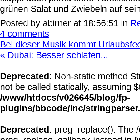
grünen Salat und Zwiebeln auf sei
Posted by abirner at 18:56:51 in
Re
4 comments
Bei dieser Musik kommt Urlaubsfeel
« Dubai: Besser schlafen...
Deprecated
: Non-static method S
not be called statically, assuming $
/www/htdocs/v026645/blog/fp-
plugins/bbcode/inc/stringparser
Deprecated
: preg_replace(): The 
preg_replace_callback instead in
/